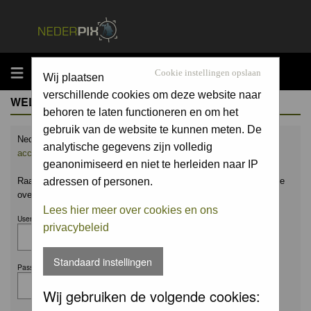
MENU
Cookie instellingen opslaan
Wij plaatsen
verschillende cookies om deze website naar
WELCOME GUEST
behoren te laten functioneren en om het
gebruik van de website te kunnen meten. De
Nederpix.nl is hét platform voor de natuurfotograaf.
Maak nu een
analytische gegevens zijn volledig
account aan
en upload ook jouw mooiste foto's.
geanonimiseerd en niet te herleiden naar IP
Raak geïnspireerd door het werk van anderen en leer en praat mee
adressen of personen.
over alles wat bij natuurfotografie komt kijken!
Lees hier meer over cookies en ons
Username:
privacybeleid
Standaard instellingen
Password:
Wij gebruiken de volgende cookies: