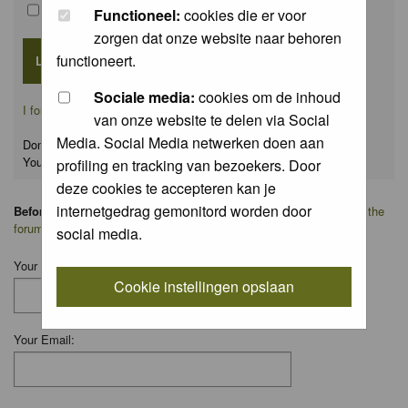
Remember me
Functioneel:
cookies die er voor
zorgen dat onze website naar behoren
functioneert.
Sociale media:
cookies om de inhoud
I forgot my password
van onze website te delen via Social
Media. Social Media netwerken doen aan
Don't have an account yet?
You can
register
for FREE
profiling en tracking van bezoekers. Door
deze cookies te accepteren kan je
internetgedrag gemonitord worden door
Before you ask your question:
please
read the FAQ
or
search on the
forum
first.
social media.
Your Name:
Cookie instellingen opslaan
Your Email: