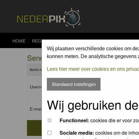
HOME
REGISTER
FORUM
UPLOAD
ALBUMS
CO
Wij plaatsen verschillende cookies om de
Send me a new password
kunnen meten. De analytische gegevens zi
Lees hier meer over cookies en ons priva
Items marked with a * are required unless stated otherwise.
Standaard instellingen
Username: *
Wij gebruiken de
E-mail address: *
Functioneel:
cookies die er voor zo
Sociale media:
cookies om de inhou