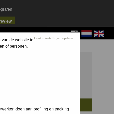
ografen
FAQ
SEARCH
LOG IN
Cookie instellingen opslaan
k van de website te
en of personen.
twerken doen aan profiling en tracking