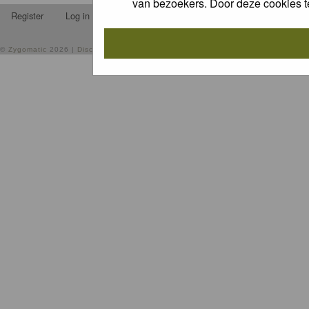
van bezoekers. Door deze cookies t
Register
Log in
FAQ
Contact
Memberlist
Usergrou
©
Zygomatic
2026 |
Disclaimer