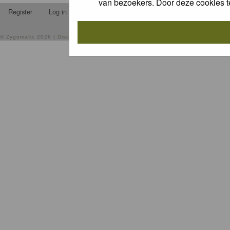
van bezoekers. Door deze cookies t
Register
Log in
FAQ
Contact
Memberlist
Usergrou
©
Zygomatic
2026 |
Disclaimer