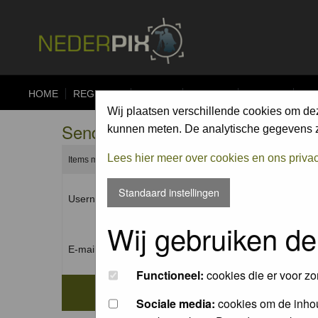
HOME
REGISTER
FORUM
UPLOAD
ALBUMS
CO
Wij plaatsen verschillende cookies om de
Send me a new password
kunnen meten. De analytische gegevens zi
Lees hier meer over cookies en ons priva
Items marked with a * are required unless stated otherwise.
Standaard instellingen
Username: *
Wij gebruiken de
E-mail address: *
Functioneel:
cookies die er voor zo
Sociale media:
cookies om de inhou