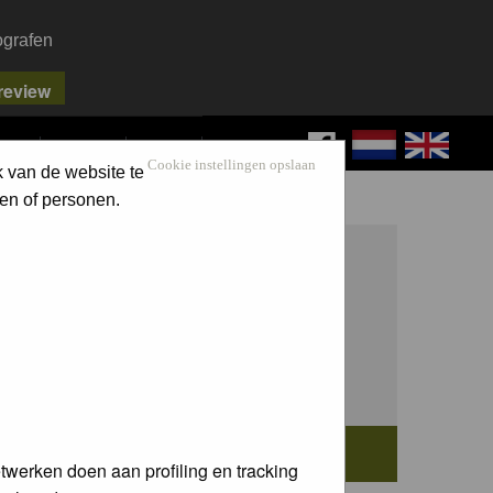
ografen
FAQ
SEARCH
LOG IN
Cookie instellingen opslaan
k van de website te
en of personen.
twerken doen aan profiling en tracking