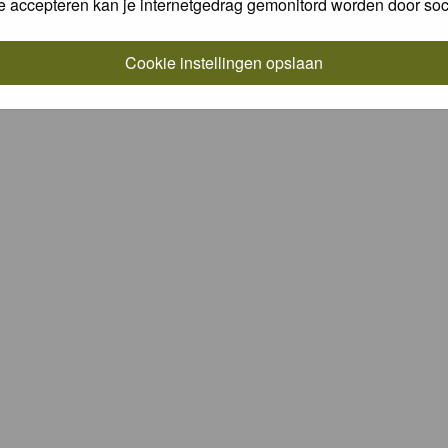
e accepteren kan je internetgedrag gemonitord worden door soc
ps
Praktijkboeken
Ansichtkaarten
Cookie instellingen
Voorw
Cookie instellingen opslaan