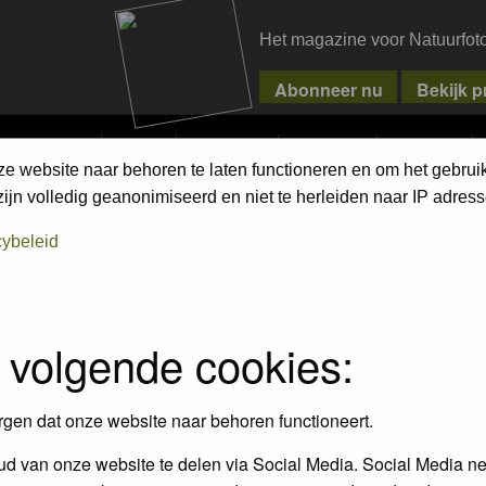
Het magazine voor Natuurfot
MPETITIONS
PIXPAS
MAGAZINE
WEBSHOP
CONTACT
ze website naar behoren te laten functioneren en om het gebrui
jn volledig geanonimiseerd en niet te herleiden naar IP adress
cybeleid
 volgende cookies:
rgen dat onze website naar behoren functioneert.
d van onze website te delen via Social Media. Social Media ne