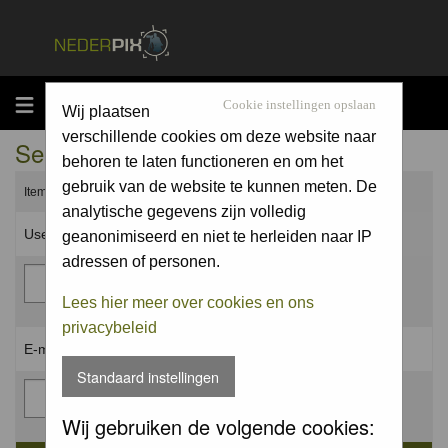
MENU
Cookie instellingen opslaan
Wij plaatsen
verschillende cookies om deze website naar
Send me a new password
behoren te laten functioneren en om het
gebruik van de website te kunnen meten. De
Items marked with a * are required unless stated otherwise.
analytische gegevens zijn volledig
Username: *
geanonimiseerd en niet te herleiden naar IP
adressen of personen.
Lees hier meer over cookies en ons
privacybeleid
E-mail address: *
Standaard instellingen
Wij gebruiken de volgende cookies: