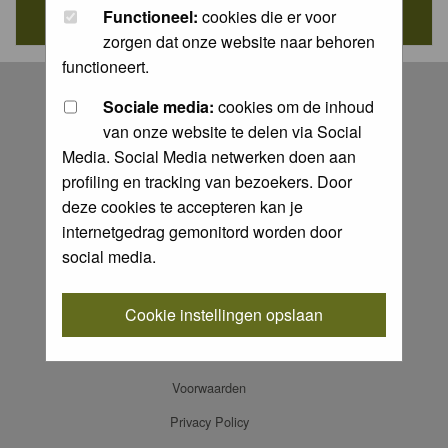
Functioneel:
cookies die er voor
zorgen dat onze website naar behoren
functioneert.
Register
Sociale media:
cookies om de inhoud
Log in
van onze website te delen via Social
FAQ
Media. Social Media netwerken doen aan
profiling en tracking van bezoekers. Door
Contact
deze cookies te accepteren kan je
Memberlist
internetgedrag gemonitord worden door
Usergroups
social media.
Praktijkboeken
Cookie instellingen opslaan
Ansichtkaarten
Cookie instellingen
Voorwaarden
Privacy Policy