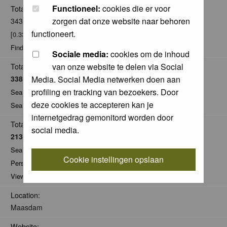
Functioneel:
cookies die er voor
Total posts:
zorgen dat onze website naar behoren
343
functioneert.
[0.33% of total / 0.04 posts per day]
Find all posts by Cor
Sociale media:
cookies om de inhoud
van onze website te delen via Social
Total Comments:
Media. Social Media netwerken doen aan
33858
profiling en tracking van bezoekers. Door
Search for comments by this user
deze cookies te accepteren kan je
Search for all nominations given by this user
internetgedrag gemonitord worden door
Total Pics:
social media.
2135
Search for pics made by Cor
Cookie instellingen opslaan
Personal Gallery of Cor
View comments on pics of Cor
Location:
Maasdam
Website: