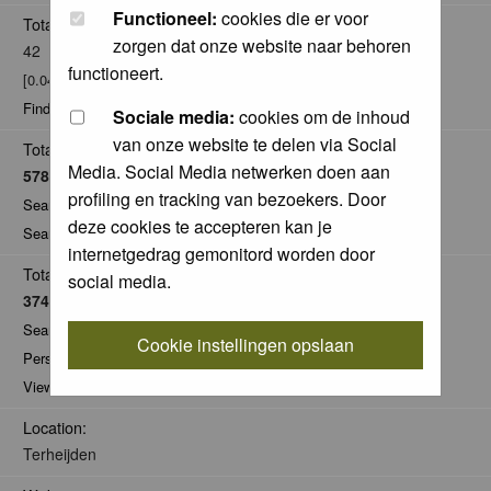
Functioneel:
cookies die er voor
Total posts:
zorgen dat onze website naar behoren
42
functioneert.
[0.04% of total / 0.01 posts per day]
Find all posts by Johan van Gurp
Sociale media:
cookies om de inhoud
van onze website te delen via Social
Total Comments:
Media. Social Media netwerken doen aan
5784
profiling en tracking van bezoekers. Door
Search for comments by this user
deze cookies te accepteren kan je
Search for all nominations given by this user
internetgedrag gemonitord worden door
Total Pics:
social media.
3742
Search for pics made by Johan van Gurp
Cookie instellingen opslaan
Personal Gallery of Johan van Gurp
View comments on pics of Johan van Gurp
Location:
Terheijden