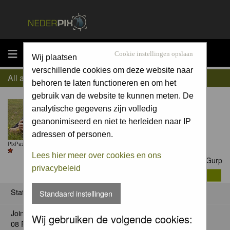
MENU
Cookie instellingen opslaan
Wij plaatsen
verschillende cookies om deze website naar
All about Johan van Gurp
behoren te laten functioneren en om het
gebruik van de website te kunnen meten. De
analytische gegevens zijn volledig
geanonimiseerd en niet te herleiden naar IP
adressen of personen.
PixPas (Basic) till 2 Oct 2026
Lees hier meer over cookies en ons
Contact Johan van Gurp
privacybeleid
Status
Standaard instellingen
Joined:
Wij gebruiken de volgende cookies:
08 Feb 2007