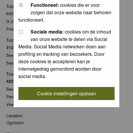
Functioneel:
cookies die er voor
Total posts:
zorgen dat onze website naar behoren
6424
functioneert.
[6.22% of total / 0.95 posts per day]
Find all posts by nelappelmelk
Sociale media:
cookies om de inhoud
van onze website te delen via Social
Total Comments:
Media. Social Media netwerken doen aan
31200
profiling en tracking van bezoekers. Door
Search for comments by this user
deze cookies te accepteren kan je
Search for all nominations given by this user
internetgedrag gemonitord worden door
Total Pics:
social media.
4256
Search for pics made by nelappelmelk
Cookie instellingen opslaan
Personal Gallery of nelappelmelk
View comments on pics of nelappelmelk
Location:
Ugchelen