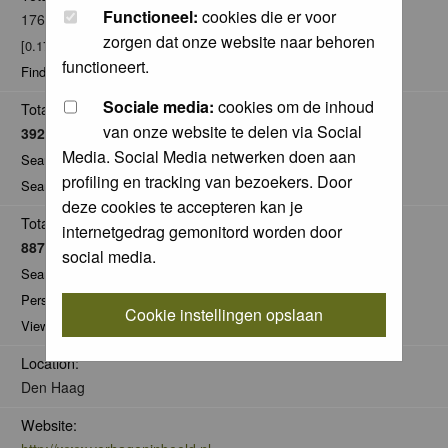
Functioneel:
cookies die er voor
176
zorgen dat onze website naar behoren
[0.17% of total / 0.03 posts per day]
functioneert.
Find all posts by Willem Verhagen
Sociale media:
cookies om de inhoud
Total Comments:
van onze website te delen via Social
3928
Media. Social Media netwerken doen aan
Search for comments by this user
profiling en tracking van bezoekers. Door
Search for all nominations given by this user
deze cookies te accepteren kan je
Total Pics:
internetgedrag gemonitord worden door
887
social media.
Search for pics made by Willem Verhagen
Personal Gallery of Willem Verhagen
Cookie instellingen opslaan
View comments on pics of Willem Verhagen
Location:
Den Haag
Website: