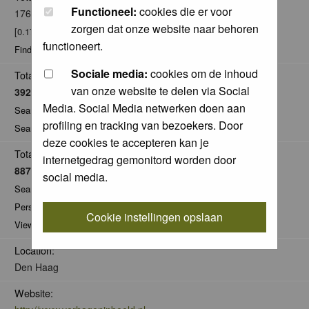
Functioneel:
cookies die er voor
176
zorgen dat onze website naar behoren
[0.17% of total / 0.03 posts per day]
functioneert.
Find all posts by Willem Verhagen
Sociale media:
cookies om de inhoud
Total Comments:
van onze website te delen via Social
3929
Media. Social Media netwerken doen aan
Search for comments by this user
profiling en tracking van bezoekers. Door
Search for all nominations given by this user
deze cookies te accepteren kan je
Total Pics:
internetgedrag gemonitord worden door
887
social media.
Search for pics made by Willem Verhagen
Personal Gallery of Willem Verhagen
Cookie instellingen opslaan
View comments on pics of Willem Verhagen
Location:
Den Haag
Website: