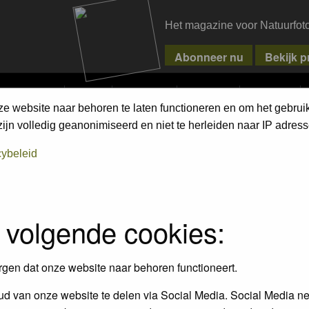
Het magazine voor Natuurfot
MPETITIONS
PIXPAS
MAGAZINE
WEBSHOP
CONTACT
ze website naar behoren te laten functioneren en om het gebrui
jn volledig geanonimiseerd en niet te herleiden naar IP adress
cybeleid
 volgende cookies:
17 Mar 2008
rgen dat onze website naar behoren functioneert.
ts:
165
d van onze website te delen via Social Media. Social Media ne
[0.16% of total / 0.02 posts per day]