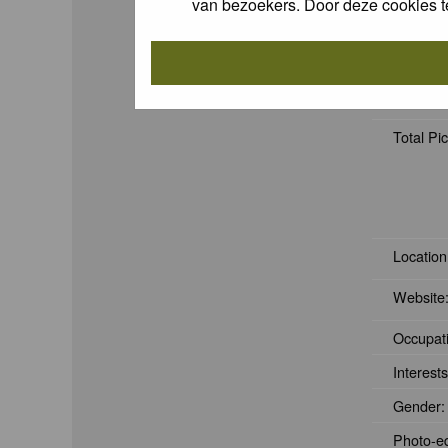
van bezoekers. Door deze cookies t
Total C
Total Pic
Location
Website
Occupat
Interests
Gender:
Photo-e