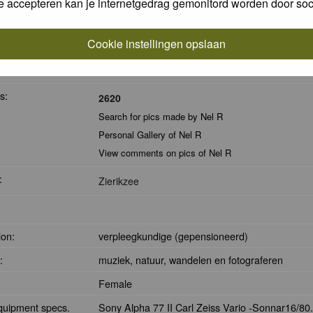
e accepteren kan je internetgedrag gemonitord worden door soc
Find all posts by Nel R
omments:
32468
Cookie instellingen opslaan
Search for comments by this user
Search for all nominations given by this user
s:
2620
Search for pics made by Nel R
Personal Gallery of Nel R
View comments on pics of Nel R
:
Zierikzee
:
ion:
verpleegkundige (gepensioneerd)
:
muziek, natuur, wandelen en fotograferen
Female
quipment specs.
Sony Alpha 77 II Carl Zeiss Vario -Sonnar16/80