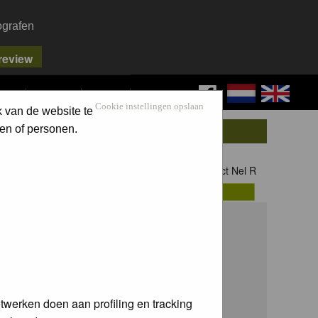
ografen
FAQ
SEARCH
LOG IN
Cookie instellingen opslaan
k van de website te
en of personen.
Contact Nel R
twerken doen aan profiling en tracking