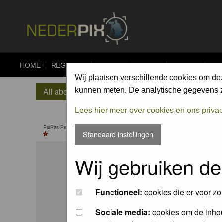
HOME
REGISTER
FORUM
UPLOAD
ALBUMS
CO
Wij plaatsen verschillende cookies om de
All about Nel R
kunnen meten. De analytische gegevens zi
Lees hier meer over cookies en ons priva
PixPas Pro till 25 Jun 2027
Standaard instellingen
Status
Wij gebruiken de
Joined:
Functioneel:
cookies die er voor zo
Total pos
Sociale media:
cookies om de inhou