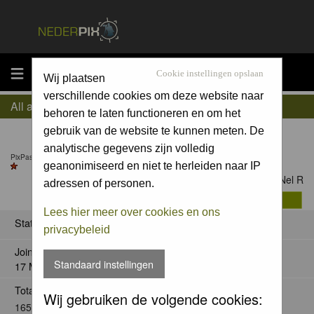
MENU
Cookie instellingen opslaan
Wij plaatsen
verschillende cookies om deze website naar
All about Nel R
behoren te laten functioneren en om het
gebruik van de website te kunnen meten. De
analytische gegevens zijn volledig
PixPas Pro till 25 Jun 2027
geanonimiseerd en niet te herleiden naar IP
Contact Nel R
adressen of personen.
Lees hier meer over cookies en ons
Status
privacybeleid
Joined:
Standaard instellingen
17 Mar 2008
Total posts:
Wij gebruiken de volgende cookies:
165