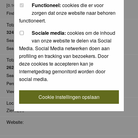
Functioneel:
cookies die er voor
[0.16% of total / 0.02 posts per day]
zorgen dat onze website naar behoren
Find all posts by Nel R
functioneert.
Total Comments:
32468
Sociale media:
cookies om de inhoud
van onze website te delen via Social
Search for comments by this user
Media. Social Media netwerken doen aan
Search for all nominations given by this user
profiling en tracking van bezoekers. Door
Total Pics:
deze cookies te accepteren kan je
2620
internetgedrag gemonitord worden door
Search for pics made by Nel R
social media.
Personal Gallery of Nel R
View comments on pics of Nel R
Cookie instellingen opslaan
Location:
Zierikzee
Website: