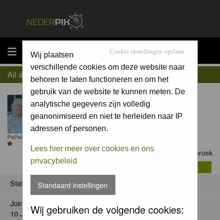
MENU
Cookie instellingen opslaan
Wij plaatsen
verschillende cookies om deze website naar
All about Paul Vandebroek
behoren te laten functioneren en om het
gebruik van de website te kunnen meten. De
analytische gegevens zijn volledig
geanonimiseerd en niet te herleiden naar IP
adressen of personen.
PixPas (Basic) till 13 Oct 2026
Lees hier meer over cookies en ons
Contact Paul Vandebroek
privacybeleid
Status
Standaard instellingen
Joined:
Wij gebruiken de volgende cookies:
10 Jun 2009