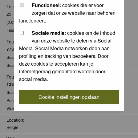
Functioneel:
cookies die er voor
Total posts:
zorgen dat onze website naar behoren
29
functioneert.
[0.03% of total / 0.00 posts per day]
Find all posts by Paul Vandebroek
Sociale media:
cookies om de inhoud
van onze website te delen via Social
Total Comments:
Media. Social Media netwerken doen aan
7739
profiling en tracking van bezoekers. Door
Search for comments by this user
deze cookies te accepteren kan je
Search for all nominations given by this user
internetgedrag gemonitord worden door
Total Pics:
social media.
1232
Search for pics made by Paul Vandebroek
Cookie instellingen opslaan
Personal Gallery of Paul Vandebroek
View comments on pics of Paul Vandebroek
Location:
België