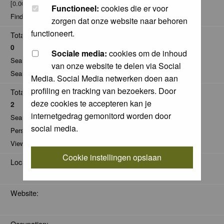
[0.00% of total / 0.00 posts per day]
Functioneel:
cookies die er voor
Find all posts by A.Hijwegen
zorgen dat onze website naar behoren
functioneert.
Total Comments:
0
Sociale media:
cookies om de inhoud
Search for comments by this user
van onze website te delen via Social
Search for all nominations given by this user
Media. Social Media netwerken doen aan
profiling en tracking van bezoekers. Door
Total Pics:
deze cookies te accepteren kan je
2
internetgedrag gemonitord worden door
Search for pics made by A.Hijwegen
social media.
Personal Gallery of A.Hijwegen
View comments on pics of A.Hijwegen
Cookie instellingen opslaan
Location:
Website:
Occupation: