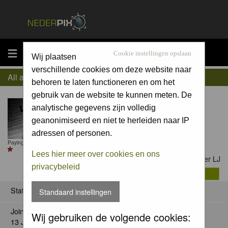
MENU
Cookie instellingen opslaan
Wij plaatsen
verschillende cookies om deze website naar
All about Pieter LJ
behoren te laten functioneren en om het
gebruik van de website te kunnen meten. De
analytische gegevens zijn volledig
geanonimiseerd en niet te herleiden naar IP
adressen of personen.
Paying member till 15 May 2027
Lees hier meer over cookies en ons
Contact Pieter LJ
privacybeleid
Status
Standaard instellingen
Joined:
Wij gebruiken de volgende cookies:
13 Jan 2013