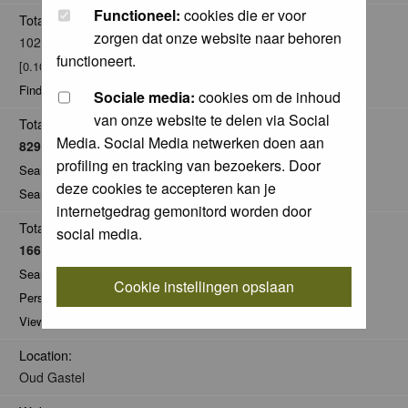
Functioneel:
cookies die er voor
Total posts:
zorgen dat onze website naar behoren
102
functioneert.
[0.10% of total / 0.02 posts per day]
Find all posts by Pieter LJ
Sociale media:
cookies om de inhoud
van onze website te delen via Social
Total Comments:
Media. Social Media netwerken doen aan
8296
profiling en tracking van bezoekers. Door
Search for comments by this user
deze cookies te accepteren kan je
Search for all nominations given by this user
internetgedrag gemonitord worden door
Total Pics:
social media.
1668
Search for pics made by Pieter LJ
Cookie instellingen opslaan
Personal Gallery of Pieter LJ
View comments on pics of Pieter LJ
Location:
Oud Gastel