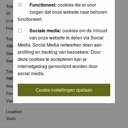
Functioneel:
cookies die er voor
Total posts:
zorgen dat onze website naar behoren
65
functioneert.
[0.06% of total / 0.01 posts per day]
Find all posts by Jurgen Maassen
Sociale media:
cookies om de inhoud
van onze website te delen via Social
Total Comments:
Media. Social Media netwerken doen aan
1302
profiling en tracking van bezoekers. Door
Search for comments by this user
deze cookies te accepteren kan je
Search for all nominations given by this user
internetgedrag gemonitord worden door
Total Pics:
social media.
795
Search for pics made by Jurgen Maassen
Cookie instellingen opslaan
Personal Gallery of Jurgen Maassen
View comments on pics of Jurgen Maassen
Location:
Vaals