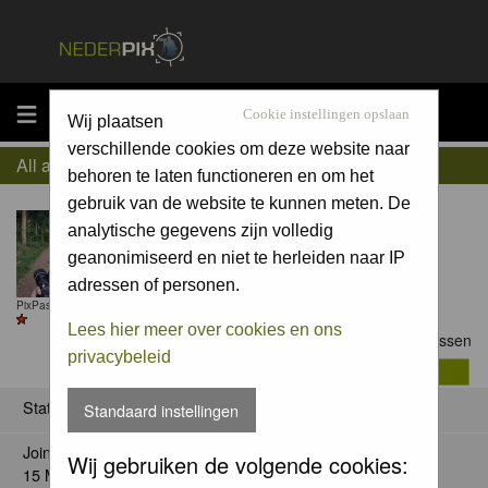
MENU
Cookie instellingen opslaan
Wij plaatsen
verschillende cookies om deze website naar
All about Jurgen Maassen
behoren te laten functioneren en om het
gebruik van de website te kunnen meten. De
analytische gegevens zijn volledig
geanonimiseerd en niet te herleiden naar IP
adressen of personen.
PixPas Plus till 12 Jun 2027
Lees hier meer over cookies en ons
Contact Jurgen Maassen
privacybeleid
Status
Standaard instellingen
Joined:
Wij gebruiken de volgende cookies:
15 May 2014