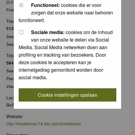
[0.01% of total / 0.00 posts per day]
Functioneel:
cookies die er voor
Find all posts by koekieman
zorgen dat onze website naar behoren
functioneert.
Total Comments:
5130
Sociale media:
cookies om de inhoud
Search for comments by this user
van onze website te delen via Social
Search for all nominations given by this user
Media. Social Media netwerken doen aan
profiling en tracking van bezoekers. Door
Total Pics:
deze cookies te accepteren kan je
584
internetgedrag gemonitord worden door
Search for pics made by koekieman
social media.
Personal Gallery of koekieman
View comments on pics of koekieman
Cookie instellingen opslaan
Location:
Belfeld
Website:
http://koekieman74.wix.com/koekieman
Occupation: