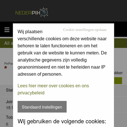
MENU
Cookie instellingen opslaan
Wij plaatsen
verschillende cookies om deze website naar
All about Jelle Bakker
behoren te laten functioneren en om het
gebruik van de website te kunnen meten. De
analytische gegevens zijn volledig
PixPas (Basic) till 6 Nov 2026
geanonimiseerd en niet te herleiden naar IP
Contact Jelle Bakker
adressen of personen.
Lees hier meer over cookies en ons
Status
privacybeleid
Joined:
Standaard instellingen
15 Sep 2014
Total posts:
Wij gebruiken de volgende cookies:
0