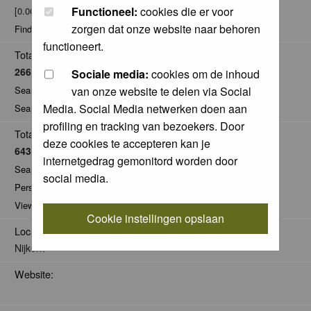
Functioneel:
cookies die er voor
[0.00% of total / 0.00 posts per day]
zorgen dat onze website naar behoren
Find all posts by Jelle Bakker
functioneert.
Total Comments:
266
Sociale media:
cookies om de inhoud
Search for comments by this user
van onze website te delen via Social
Media. Social Media netwerken doen aan
Search for all nominations given by this user
profiling en tracking van bezoekers. Door
Total Pics:
deze cookies te accepteren kan je
643
internetgedrag gemonitord worden door
Search for pics made by Jelle Bakker
social media.
Personal Gallery of Jelle Bakker
View comments on pics of Jelle Bakker
Cookie instellingen opslaan
Location:
Nijkerk
Website: