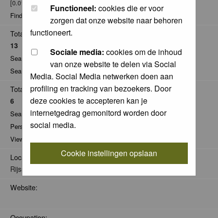
[0.01% of total / 0.00 posts per day]
Functioneel:
cookies die er voor
Find all posts by okliw75
zorgen dat onze website naar behoren
functioneert.
Total Comments:
13
Sociale media:
cookies om de inhoud
Search for comments by this user
van onze website te delen via Social
Search for all nominations given by this user
Media. Social Media netwerken doen aan
profiling en tracking van bezoekers. Door
Total Pics:
deze cookies te accepteren kan je
6
internetgedrag gemonitord worden door
Search for pics made by okliw75
social media.
Personal Gallery of okliw75
View comments on pics of okliw75
Cookie instellingen opslaan
Location:
Rijssen
Website:
Occupation: