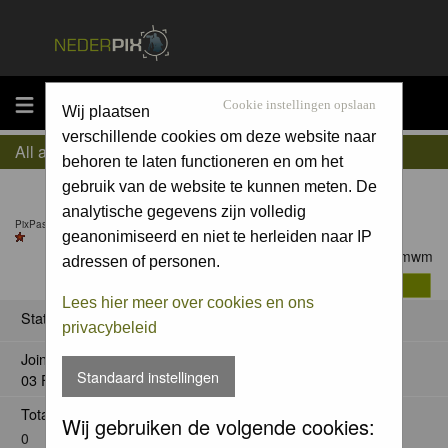
MENU
Cookie instellingen opslaan
Wij plaatsen
verschillende cookies om deze website naar
All about guidomwm
behoren te laten functioneren en om het
gebruik van de website te kunnen meten. De
analytische gegevens zijn volledig
PixPas Pro till 26 Feb 2027
geanonimiseerd en niet te herleiden naar IP
Contact guidomwm
adressen of personen.
Lees hier meer over cookies en ons
Status
privacybeleid
Joined:
Standaard instellingen
03 Feb 2025
Total posts:
Wij gebruiken de volgende cookies:
0