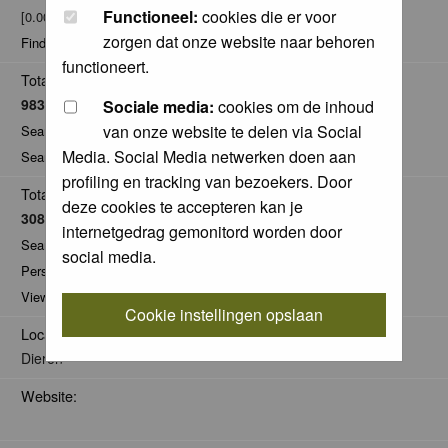
Functioneel:
cookies die er voor
[0.00% of total / 0.00 posts per day]
zorgen dat onze website naar behoren
Find all posts by guidomwm
functioneert.
Total Comments:
983
Sociale media:
cookies om de inhoud
van onze website te delen via Social
Search for comments by this user
Media. Social Media netwerken doen aan
Search for all nominations given by this user
profiling en tracking van bezoekers. Door
Total Pics:
deze cookies te accepteren kan je
308
internetgedrag gemonitord worden door
Search for pics made by guidomwm
social media.
Personal Gallery of guidomwm
View comments on pics of guidomwm
Cookie instellingen opslaan
Location:
Dieren
Website: