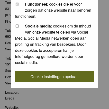
Total posts:
Functioneel:
cookies die er voor
83
zorgen dat onze website naar behoren
[0.08% of total / 0.01 posts per day]
functioneert.
Find all posts by daan de vos
Sociale media:
cookies om de inhoud
Total Comments:
van onze website te delen via Social
6030
Media. Social Media netwerken doen aan
Search for comments by this user
profiling en tracking van bezoekers. Door
Search for all nominations given by this user
deze cookies te accepteren kan je
internetgedrag gemonitord worden door
Total Pics:
social media.
1514
Search for pics made by daan de vos
Cookie instellingen opslaan
Personal Gallery of daan de vos
View comments on pics of daan de vos
Location:
Breda
Website: