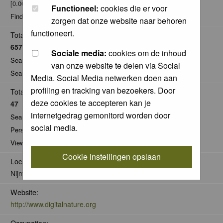
[0.06% of total / 0.01 posts per day]
Functioneel:
cookies die er voor
Find all posts by Jelger Herder
zorgen dat onze website naar behoren
functioneert.
Total Comments:
657
Sociale media:
cookies om de inhoud
Search for comments by this user
van onze website te delen via Social
Search for all nominations given by this user
Media. Social Media netwerken doen aan
profiling en tracking van bezoekers. Door
Total Pics:
deze cookies te accepteren kan je
47
internetgedrag gemonitord worden door
Search for pics made by Jelger Herder
social media.
Personal Gallery of Jelger Herder
View comments on pics of Jelger Herder
Cookie instellingen opslaan
Location:
Nijmegen
Website:
http://www.digitalnature.org
Occupation: