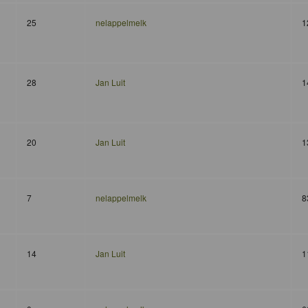
25
nelappelmelk
1
28
Jan Luit
1
20
Jan Luit
1
7
nelappelmelk
8
14
Jan Luit
1