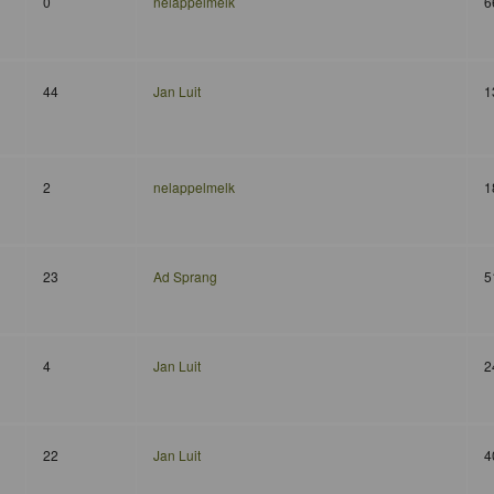
0
nelappelmelk
6
44
Jan Luit
1
2
nelappelmelk
1
23
Ad Sprang
5
4
Jan Luit
2
22
Jan Luit
4