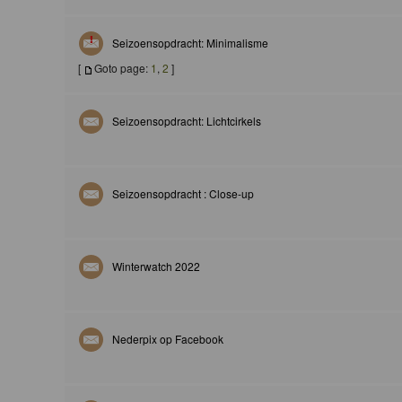
Seizoensopdracht: Minimalisme
[
Goto page:
1
,
2
]
Seizoensopdracht: Lichtcirkels
Seizoensopdracht : Close-up
Winterwatch 2022
Nederpix op Facebook