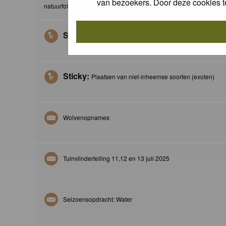
van bezoekers. Door deze cookies t
natuurfotografie
Sticky:
Waar blijft mijn zeldzame-vlinder-of-libellenfoto?
Sticky:
Plaatsen van niet-inheemse soorten (exoten)
Wolvenopnames
Tuinvlindertelling 11,12 en 13 juli 2025
Seizoensopdracht: Water