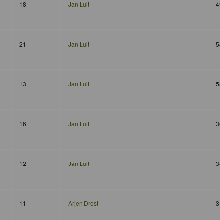
18
Jan Luit
4
21
Jan Luit
5
13
Jan Luit
5
16
Jan Luit
3
12
Jan Luit
3
11
Arjen Drost
3