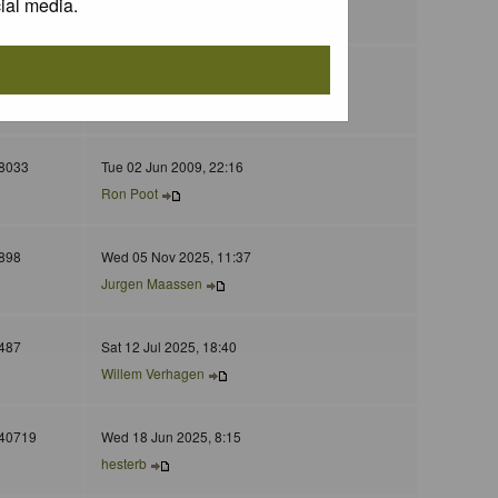
ial media.
peter wijn
5266
Mon 29 Jun 2009, 9:47
hvdgriendt
8033
Tue 02 Jun 2009, 22:16
Ron Poot
898
Wed 05 Nov 2025, 11:37
Jurgen Maassen
487
Sat 12 Jul 2025, 18:40
Willem Verhagen
40719
Wed 18 Jun 2025, 8:15
hesterb