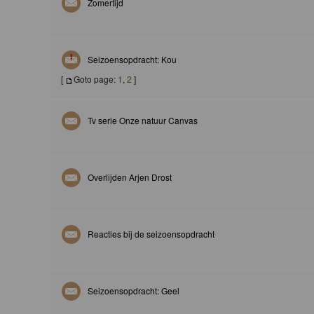
Zomertijd
Seizoensopdracht: Kou
[
Goto page:
1
,
2
]
Tv serie Onze natuur Canvas
Overlijden Arjen Drost
Reacties bij de seizoensopdracht
Seizoensopdracht: Geel