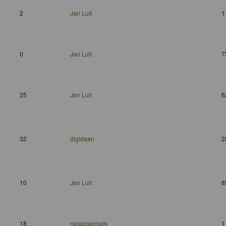
2
Jan Luit
1
0
Jan Luit
7
25
Jan Luit
6
32
digidaan
2
10
Jan Luit
8
18
nelappelmelk
1