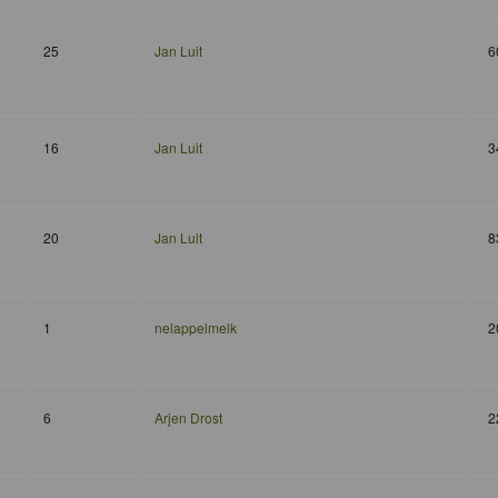
25
Jan Luit
6
16
Jan Luit
3
20
Jan Luit
8
1
nelappelmelk
2
6
Arjen Drost
2