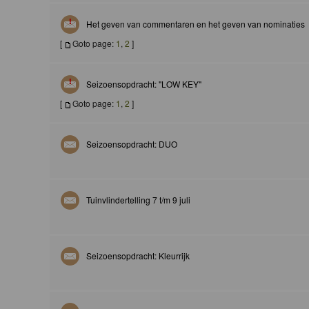
Het geven van commentaren en het geven van nominaties
[
Goto page:
1
,
2
]
Seizoensopdracht: "LOW KEY"
[
Goto page:
1
,
2
]
Seizoensopdracht: DUO
Tuinvlindertelling 7 t/m 9 juli
Seizoensopdracht: Kleurrijk