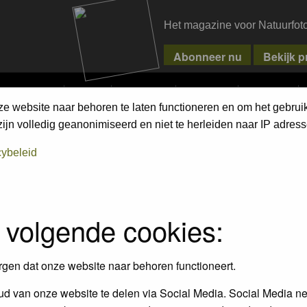
Het magazine voor Natuurfot
MPETITIONS
PIXPAS
MAGAZINE
WEBSHOP
CONTACT
ze website naar behoren te laten functioneren en om het gebrui
jn volledig geanonimiseerd en niet te herleiden naar IP adress
cybeleid
 volgende cookies:
rgen dat onze website naar behoren functioneert.
Replies
Author
V
d van onze website te delen via Social Media. Social Media ne
11
Vincent Rijnbende
3