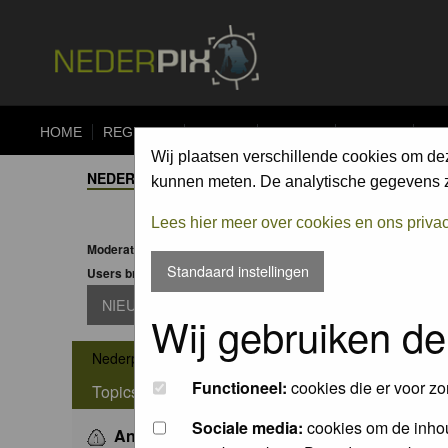
HOME
REGISTER
FORUM
UPLOAD
ALBUMS
CO
Wij plaatsen verschillende cookies om de
NEDERPIX.NL FORUM INDEX
->
NIEUWS / NEWS
kunnen meten. De analytische gegevens zi
Lees hier meer over cookies en ons priva
Moderator:
Moderators
Standaard instellingen
Users browsing this forum: None
NIEUW TOPIC
Wij gebruiken de
->
Nederpix.nl Forum Index
Nieuws / News
Functioneel:
cookies die er voor zo
Topics
Sociale media:
cookies om de inhou
Announcement:
Moderatie en Perspectieven op