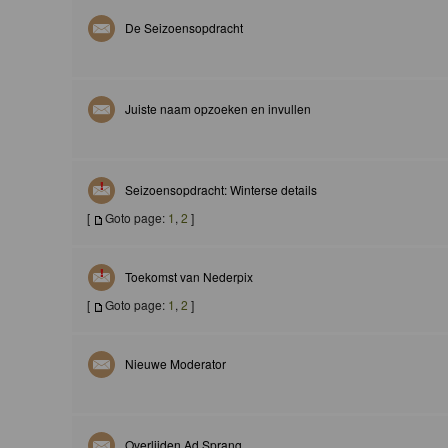
De Seizoensopdracht
Juiste naam opzoeken en invullen
Seizoensopdracht: Winterse details
[
Goto page:
1
,
2
]
Toekomst van Nederpix
[
Goto page:
1
,
2
]
Nieuwe Moderator
Overlijden Ad Sprang