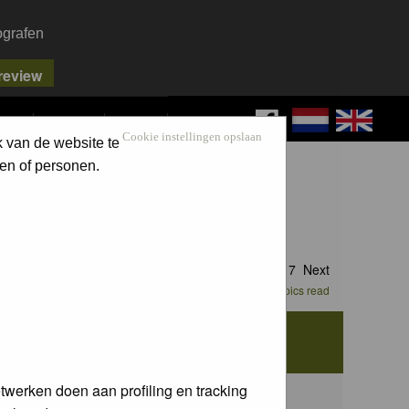
ografen
FAQ
SEARCH
LOG IN
Cookie instellingen opslaan
k van de website te
en of personen.
Goto page
1
,
2
,
3
,
4
,
5
,
6
,
7
Next
Mark all topics read
iews
Last Post
twerken doen aan profiling en tracking
1704
Wed 02 Jul 2014, 14:03