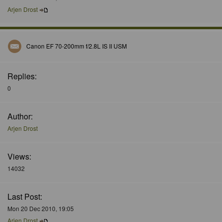
Arjen Drost
Canon EF 70-200mm f/2.8L IS II USM
Replies:
0
Author:
Arjen Drost
Views:
14032
Last Post:
Mon 20 Dec 2010, 19:05
Arjen Drost