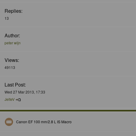
Replies:
13
Author:
peter wijn
Views:
49113
Last Post:
Wed 27 Mar 2013, 17:33
JelteV
Canon EF 100 mm/2.8 L IS Macro