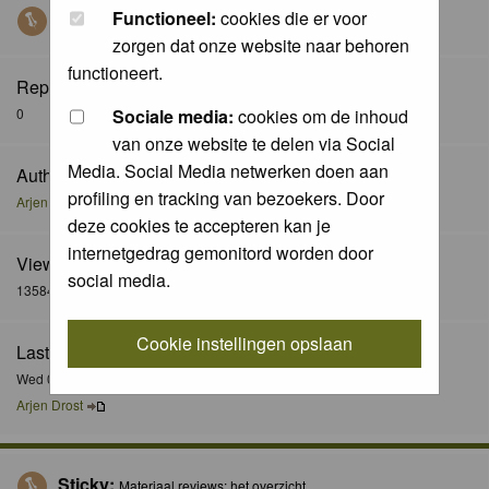
Functioneel:
cookies die er voor
Sticky:
Hoe werkt het materiaalervaringen forum?
zorgen dat onze website naar behoren
functioneert.
Replies:
Sociale media:
cookies om de inhoud
0
van onze website te delen via Social
Media. Social Media netwerken doen aan
Author:
profiling en tracking van bezoekers. Door
Arjen Drost
deze cookies te accepteren kan je
internetgedrag gemonitord worden door
Views:
social media.
13584
Cookie instellingen opslaan
Last Post:
Wed 08 Dec 2010, 22:06
Arjen Drost
Sticky:
Materiaal reviews: het overzicht