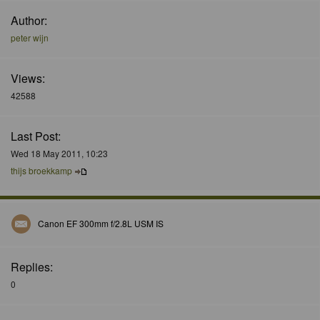
Author:
peter wijn
Views:
42588
Last Post:
Wed 18 May 2011, 10:23
thijs broekkamp
Canon EF 300mm f/2.8L USM IS
Replies:
0