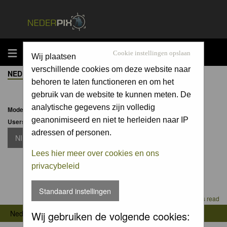
MENU
Cookie instellingen opslaan
Wij plaatsen
verschillende cookies om deze website naar
NEDERPIX.NL FORUM INDEX
->
MATERIAAL
behoren te laten functioneren en om het
gebruik van de website te kunnen meten. De
analytische gegevens zijn volledig
Moderator:
Moderators
geanonimiseerd en niet te herleiden naar IP
Users browsing this forum: None
adressen of personen.
NIEUW TOPIC
Lees hier meer over cookies en ons
privacybeleid
Standaard instellingen
Mark all topics read
->
Nederpix.nl Forum Index
Materiaal
Wij gebruiken de volgende cookies: