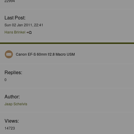
22994
Last Post:
Sun 02 Jan 2011, 22:41
Hans Brinkel
Canon EF-S 60mm f/2.8 Macro USM
Replies:
0
Author:
Jaap Schelvis
Views:
14723