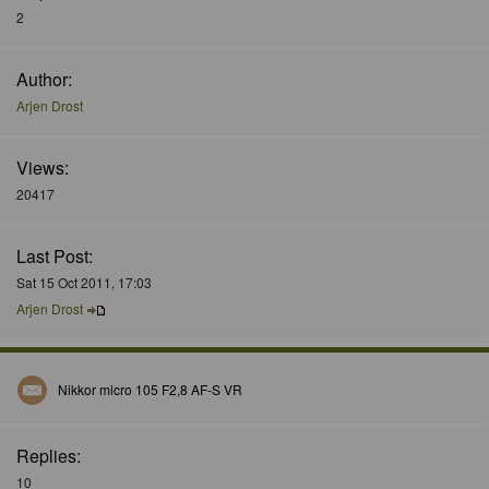
2
Author:
Arjen Drost
Views:
20417
Last Post:
Sat 15 Oct 2011, 17:03
Arjen Drost
Nikkor micro 105 F2,8 AF-S VR
Replies:
10