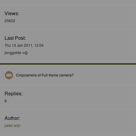
Views:
25622
Last Post:
Thu 13 Jan 2011, 12:04
jonggolde
Cropcamera of Full-frame camera?
Replies:
8
Author:
peter wijn