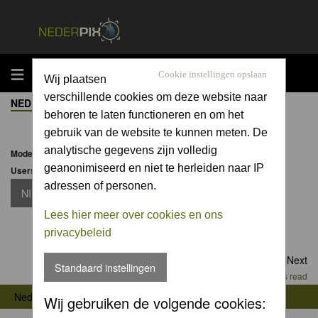
MENU
Cookie instellingen opslaan
Wij plaatsen
verschillende cookies om deze website naar
NEDERPIX.NL FORUM INDEX
->
NATUURFOTOGRAFIE
behoren te laten functioneren en om het
gebruik van de website te kunnen meten. De
analytische gegevens zijn volledig
Moderator:
Moderators
geanonimiseerd en niet te herleiden naar IP
Users browsing this forum: None
adressen of personen.
NIEUW TOPIC
Lees hier meer over cookies en ons
privacybeleid
Goto page
1
,
2
,
3
,
4
,
5
,
6
,
7
,
8
Next
Standaard instellingen
Mark all topics read
->
Nederpix.nl Forum Index
Natuurfotografie
Wij gebruiken de volgende cookies: