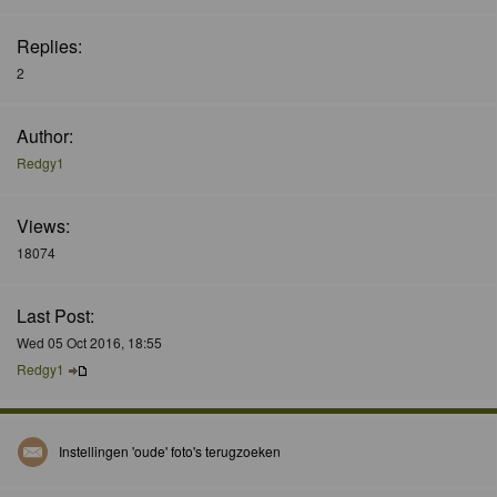
Replies:
2
Author:
Redgy1
Views:
18074
Last Post:
Wed 05 Oct 2016, 18:55
Redgy1
Instellingen 'oude' foto's terugzoeken