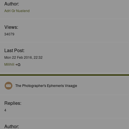
Author:
Adri Gr Nuelend
Views:
34079
Last Post:
Mon 22 Feb 2016, 22:32
Milihili
The Photographer's Ephemeris Vraagje
Replies:
4
Author: