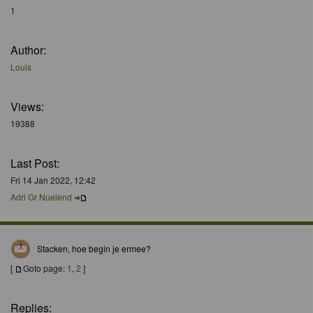
1
Author:
Louis
Views:
19388
Last Post:
Fri 14 Jan 2022, 12:42
Adri Gr Nuelend
Stacken, hoe begin je ermee?
[
Goto page:
1
,
2
]
Replies: