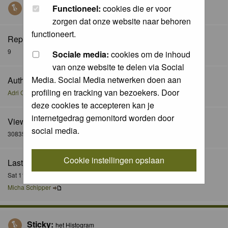
Sticky:
Functioneel:
cookies die er voor
Fotografie technieken: een overzicht.
zorgen dat onze website naar behoren
functioneert.
Replies:
9
Sociale media:
cookies om de inhoud
van onze website te delen via Social
Media. Social Media netwerken doen aan
Author:
profiling en tracking van bezoekers. Door
Adri Clements
deze cookies te accepteren kan je
internetgedrag gemonitord worden door
Views:
social media.
30835
Cookie instellingen opslaan
Last Post:
Sat 11 Aug 2012, 15:21
Micha Schipper
Sticky:
het Histogram