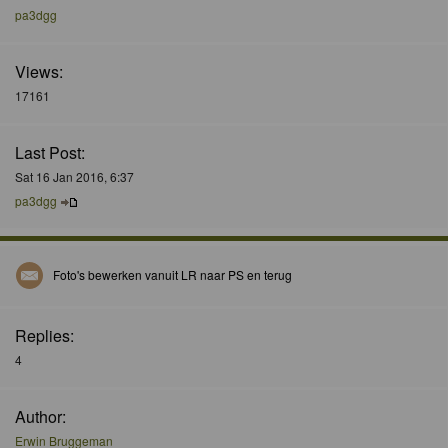
pa3dgg
Views:
17161
Last Post:
Sat 16 Jan 2016, 6:37
pa3dgg
Foto's bewerken vanuit LR naar PS en terug
Replies:
4
Author:
Erwin Bruggeman