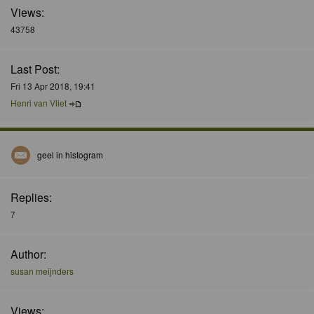
Views:
43758
Last Post:
Fri 13 Apr 2018, 19:41
Henri van Vliet
geel in histogram
Replies:
7
Author:
susan meijnders
Views: