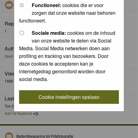
Functioneel:
cookies die er voor
Canon R7
zorgen dat onze website naar behoren
functioneert.
Replies:
1
Sociale media:
cookies om de inhoud
van onze website te delen via Social
Media. Social Media netwerken doen aan
Author:
profiling en tracking van bezoekers. Door
daan de vos
deze cookies te accepteren kan je
internetgedrag gemonitord worden door
Views:
social media.
1886
Cookie instellingen opslaan
Last Post:
Tue 26 May 2026, 17:23
Adri Gr Nuelend
Batterijbesparing bij Flitsfotografie