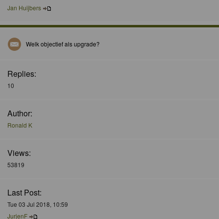
Jan Huijbers
Welk objectief als upgrade?
Replies:
10
Author:
Ronald K
Views:
53819
Last Post:
Tue 03 Jul 2018, 10:59
JurjenF