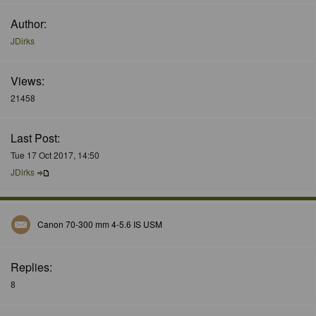
Author:
JDirks
Views:
21458
Last Post:
Tue 17 Oct 2017, 14:50
JDirks
Canon 70-300 mm 4-5.6 IS USM
Replies:
8