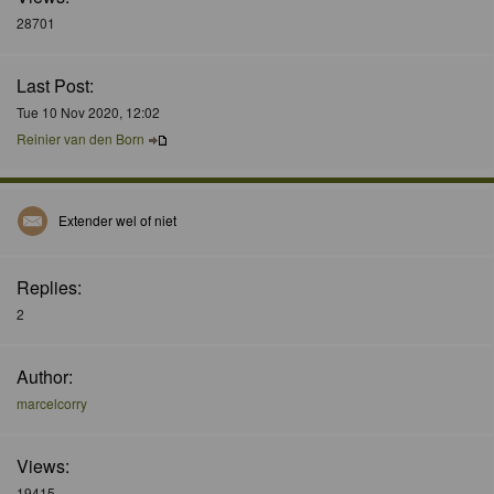
28701
Last Post:
Tue 10 Nov 2020, 12:02
Reinier van den Born
Extender wel of niet
Replies:
2
Author:
marcelcorry
Views:
19415