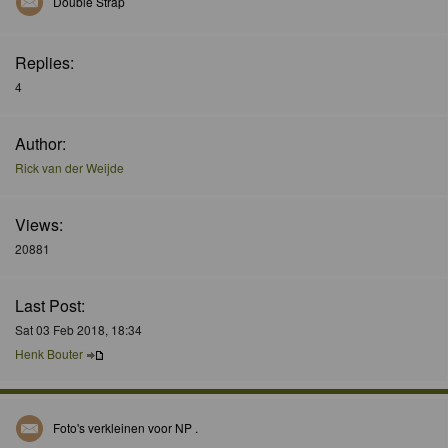
Double Strap
Replies:
4
Author:
Rick van der Weijde
Views:
20881
Last Post:
Sat 03 Feb 2018, 18:34
Henk Bouter
Foto's verkleinen voor NP .