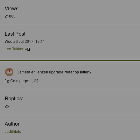
Views:
21883
Last Post:
Wed 26 Jul 2017, 19:11
Leo Tukker
Camera en lenzen upgrade, waar op letten?
[
Goto page:
1
,
2
]
Replies:
25
Author:
Judithfoto