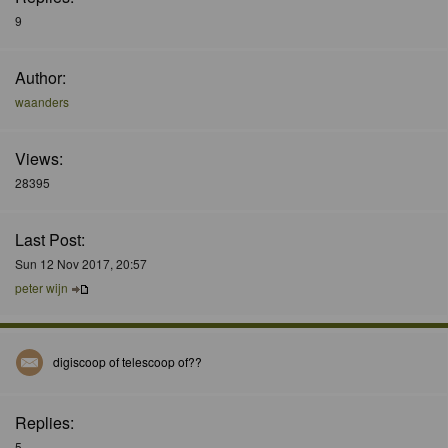
9
Author:
waanders
Views:
28395
Last Post:
Sun 12 Nov 2017, 20:57
peter wijn
digiscoop of telescoop of??
Replies:
5