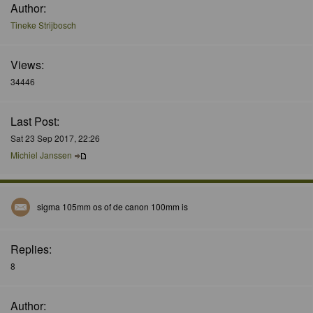
Author:
Tineke Strijbosch
Views:
34446
Last Post:
Sat 23 Sep 2017, 22:26
Michiel Janssen
sigma 105mm os of de canon 100mm is
Replies:
8
Author: