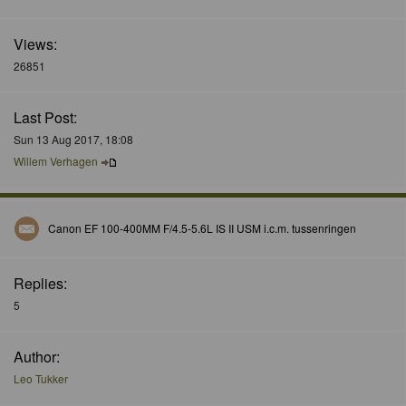
Views:
26851
Last Post:
Sun 13 Aug 2017, 18:08
Willem Verhagen
Canon EF 100-400MM F/4.5-5.6L IS II USM i.c.m. tussenringen
Replies:
5
Author:
Leo Tukker