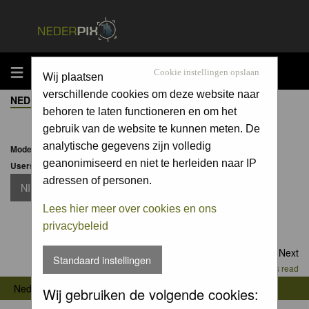
MENU
Cookie instellingen opslaan
Wij plaatsen
verschillende cookies om deze website naar
NEDERPIX.NL FORUM INDEX
->
OPTISCHE APPARATUUR
behoren te laten functioneren en om het
gebruik van de website te kunnen meten. De
analytische gegevens zijn volledig
Moderator:
Moderators
geanonimiseerd en niet te herleiden naar IP
Users browsing this forum: None
adressen of personen.
NIEUW TOPIC
Lees hier meer over cookies en ons
privacybeleid
Goto page
1
,
2
,
3
...
12
,
13
,
14
Next
Standaard instellingen
Mark all topics read
->
Nederpix.nl Forum Index
Optische apparatuur
Wij gebruiken de volgende cookies: