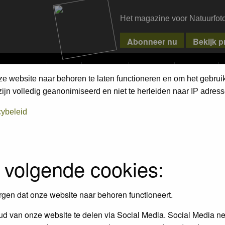
Het magazine voor Natuurfot
MPETITIONS
PIXPAS
MAGAZINE
WEBSHOP
CONTACT
ze website naar behoren te laten functioneren en om het gebrui
UUR
jn volledig geanonimiseerd en niet te herleiden naar IP adress
cybeleid
 volgende cookies:
rgen dat onze website naar behoren functioneert.
Replies
Author
V
d van onze website te delen via Social Media. Social Media ne
1
daan de vos
1