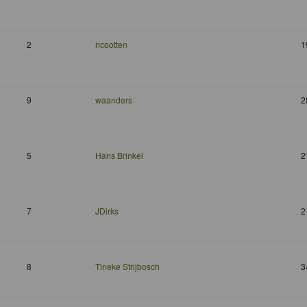
2
ricootten
1
9
waanders
2
5
Hans Brinkel
2
7
JDirks
2
8
Tineke Strijbosch
3