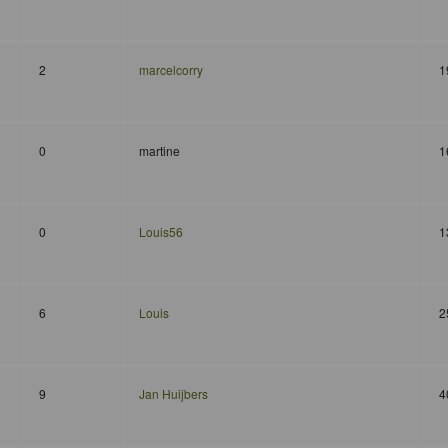
2
marcelcorry
1
0
martine
1
0
Louis56
1
6
Louis
2
9
Jan Huijbers
4