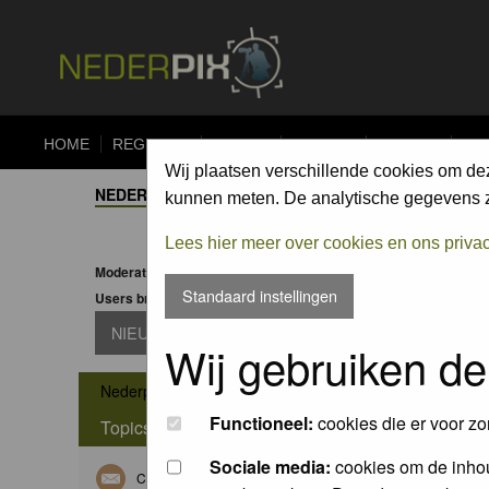
HOME
REGISTER
FORUM
UPLOAD
ALBUMS
CO
Wij plaatsen verschillende cookies om de
NEDERPIX.NL FORUM INDEX
->
OPTISCHE APPARAT
kunnen meten. De analytische gegevens zi
Lees hier meer over cookies en ons priva
Moderator:
Moderators
Standaard instellingen
Users browsing this forum: None
NIEUW TOPIC
Wij gebruiken de
->
Nederpix.nl Forum Index
Optische apparatuur
Functioneel:
cookies die er voor zo
Topics
Sociale media:
cookies om de inhou
Canon R7