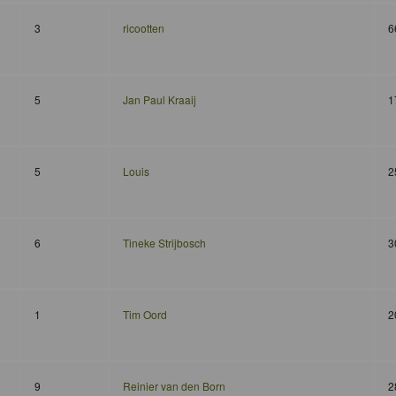
3
ricootten
6
5
Jan Paul Kraaij
1
5
Louis
2
6
Tineke Strijbosch
3
1
Tim Oord
2
9
Reinier van den Born
2