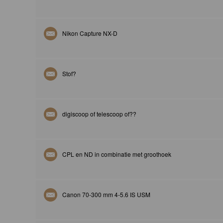
Nikon Capture NX-D
Stof?
digiscoop of telescoop of??
CPL en ND in combinatie met groothoek
Canon 70-300 mm 4-5.6 IS USM