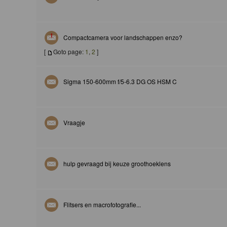
Compactcamera voor landschappen enzo?
[
Goto page:
1
,
2
]
Sigma 150-600mm f/5-6.3 DG OS HSM C
Vraagje
hulp gevraagd bij keuze groothoeklens
Flitsers en macrofotografie...