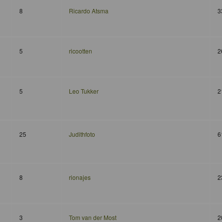
8
Ricardo Atsma
3
5
ricootten
2
5
Leo Tukker
2
25
Judithfoto
6
8
rionajes
2
3
Tom van der Most
2