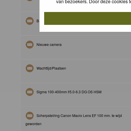
van bezoekers. Door deze cookies t
Batterijbesparing bij Flitsfotografie
Nieuwe camera
Wachttijd/Plaatsen
Sigma 100-400mm f/5.0-6.3 DG OS HSM
Scherpstelring Canon Macro Lens EF 100 mm. te wijd
geworden