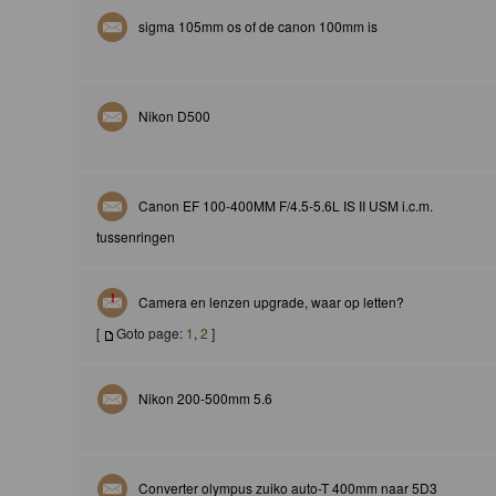
sigma 105mm os of de canon 100mm is
Nikon D500
Canon EF 100-400MM F/4.5-5.6L IS II USM i.c.m.
tussenringen
Camera en lenzen upgrade, waar op letten?
[
Goto page:
1
,
2
]
Nikon 200-500mm 5.6
Converter olympus zuiko auto-T 400mm naar 5D3