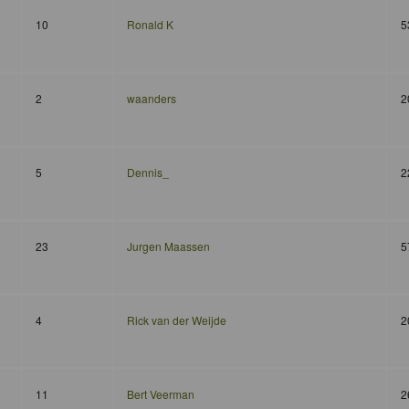
10
Ronald K
5
2
waanders
2
5
Dennis_
2
23
Jurgen Maassen
5
4
Rick van der Weijde
2
11
Bert Veerman
2