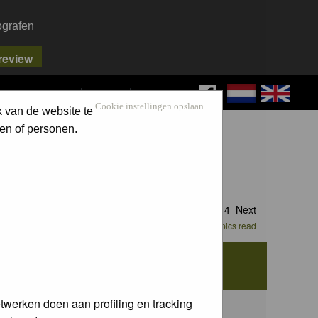
ografen
FAQ
SEARCH
LOG IN
Cookie instellingen opslaan
k van de website te
en of personen.
Goto page
1
,
2
,
3
...
12
,
13
,
14
Next
Mark all topics read
iews
Last Post
twerken doen aan profiling en tracking
837
Tue 26 May 2026, 17:23