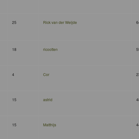
25
Rick van der Weijde
6
18
ricootten
5
4
Cor
2
15
astrid
4
15
Matthijs
4