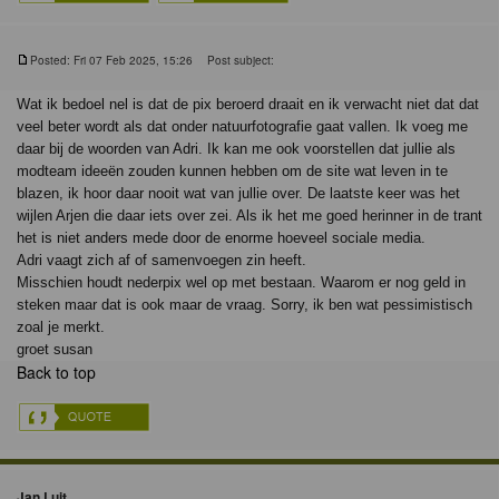
Posted: Fri 07 Feb 2025, 15:26
Post subject:
Wat ik bedoel nel is dat de pix beroerd draait en ik verwacht niet dat dat
veel beter wordt als dat onder natuurfotografie gaat vallen. Ik voeg me
daar bij de woorden van Adri. Ik kan me ook voorstellen dat jullie als
modteam ideeën zouden kunnen hebben om de site wat leven in te
blazen, ik hoor daar nooit wat van jullie over. De laatste keer was het
wijlen Arjen die daar iets over zei. Als ik het me goed herinner in de trant
het is niet anders mede door de enorme hoeveel sociale media.
Adri vaagt zich af of samenvoegen zin heeft.
Misschien houdt nederpix wel op met bestaan. Waarom er nog geld in
steken maar dat is ook maar de vraag. Sorry, ik ben wat pessimistisch
zoal je merkt.
groet susan
Back to top
Jan Luit