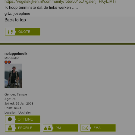
https://vogelskijken.nl/community/foto/58461/?galerij=FKyElVTr
Ik hoop tenminste dat de links werken .....
grtz, josephine
Back to top
nelappelmelk
Moderator
Gender: Female
Age: 74
Joined: 25 Jan 2008
Posts: 6424
Location: Ugchelen