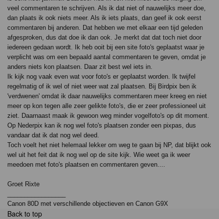
veel commentaren te schrijven. Als ik dat niet of nauwelijks meer doe,
dan plaats ik ook niets meer. Als ik iets plaats, dan geef ik ook eerst
commentaren bij anderen. Dat hebben we met elkaar een tijd geleden
afgesproken, dus dat doe ik dan ook. Je merkt dat dat toch niet door
iedereen gedaan wordt. Ik heb ooit bij een site foto's geplaatst waar je
verplicht was om een bepaald aantal commentaren te geven, omdat je
anders niets kon plaatsen. Daar zit best wel iets in.
Ik kijk nog vaak even wat voor foto's er geplaatst worden. Ik twijfel
regelmatig of ik wel of niet weer wat zal plaatsen. Bij Birdpix ben ik
'verdwenen' omdat ik daar nauwelijks commentaren meer kreeg en niet
meer op kon tegen alle zeer gelikte foto's, die er zeer professioneel uit
ziet. Daarnaast maak ik gewoon weg minder vogelfoto's op dit moment.
Op Nederpix kan ik nog wel foto's plaatsen zonder een pixpas, dus
vandaar dat ik dat nog wel deed.
Toch voelt het niet helemaal lekker om weg te gaan bij NP, dat blijkt ook
wel uit het feit dat ik nog wel op de site kijk. Wie weet ga ik weer
meedoen met foto's plaatsen en commentaren geven....
Groet Rixte
_________________
Canon 80D met verschillende objectieven en Canon G9X
Back to top