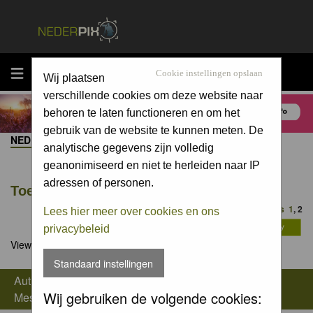
MENU
Cookie instellingen opslaan
Wij plaatsen
verschillende cookies om deze website naar
behoren te laten functioneren en om het
gebruik van de website te kunnen meten. De
NEDERPIX.NL FORUM INDEX
->
NIEUWS / NEWS
analytische gegevens zijn volledig
geanonimiseerd en niet te herleiden naar IP
adressen of personen.
Toekomst van Nederpix
Goto page
Previous
1
,
2
Lees hier meer over cookies en ons
privacybeleid
View previous topic
::
View next topic
Standaard instellingen
Author
Wij gebruiken de volgende cookies:
Message