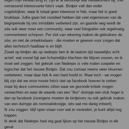
tegen mijn verwachting in, zijn er al behoorlijk wat nieuwkomers bij, met
verrassend interessante foto's vaak. Birdpix valt dan onder
vogelskijken, waar ik totaal geen interesse in heb, maar het is goed
bruikbaar. Jullie gaan het voordeel hebben dat veel ergernissen van de
beginperiode bij ons inmiddels verbeterd zijn, en gaande weg wordt de
site ook weer meer een community, waar veel fotografen ook regelmatig
commentaren schrijven. Per slot van rekening maken de gebruikers de
site, en niet de ontwikkelaars - die moeten er gewoon voor zorgen dat
alles technisch haalbaar is en blijft.
Zowel op birdpix als op nederpix ben ik de laatste tijd nauwelijks echt
actief, wat vooral ligt aan lichamelijke klachten die blijven zeuren, en ik
moet wel zeggen: het gebruik van Nederpix is vele malen soepeler en
logischer dat het nieuwe Birdpix. Dat zou zomaar ineens weer kkunnen
verbeteren, maar daar heb ik een hard hoofd in. Maar toch - we mogen
blij zijn dat we onze mooie foto's niet op facebook hoeven te zetten
maar bij deze communities zitten waar we gezonde kritiek mogen
verwachten en waar de waarde van een "like" duimpje een stuk hoger is
dan op facebook (overigens moeten de birdpixers nu ook gebruik maken
van een duimpje als nominatieknopje, iets wat me danig irriteert).
Ik zou zeggen: blijf open staan voor wat er verandert, je kunt altijd nog
kappen.
Ik denk dat Nederpix heel erg gaat lijken op het nieuwe Birdpix in elk
geval