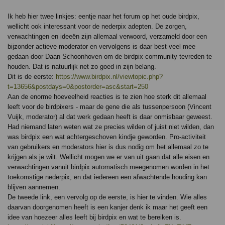
Ik heb hier twee linkjes: eentje naar het forum op het oude birdpix,
wellicht ook interessant voor de nederpix adepten. De zorgen,
verwachtingen en ideeën zijn allemaal verwoord, verzameld door een
bijzonder actieve moderator en vervolgens is daar best veel mee
gedaan door Daan Schoonhoven om de birdpix community tevreden te
houden. Dat is natuurlijk net zo goed in zijn belang.
Dit is de eerste:
https://www.birdpix.nl/viewtopic.php?
t=13656&postdays=0&postorder=asc&start=250
Aan de enorme hoeveelheid reacties is te zien hoe sterk dit allemaal
leeft voor de birdpixers - maar de gene die als tussenpersoon (Vincent
Vuijk, moderator) al dat werk gedaan heeft is daar onmisbaar geweest.
Had niemand laten weten wat ze precies wilden of juist niet wilden, dan
was birdpix een wat achtergeschoven kindje geworden. Pro-activiteit
van gebruikers en moderators hier is dus nodig om het allemaal zo te
krijgen als je wilt. Wellicht mogen we er van uit gaan dat alle eisen en
verwachtingen vanuit birdpix automatisch meegenomen worden in het
toekomstige nederpix, en dat iedereen een afwachtende houding kan
blijven aannemen.
De tweede link, een vervolg op de eerste, is hier te vinden. Wie alles
daarvan doorgenomen heeft is een kanjer denk ik maar het geeft een
idee van hoezeer alles leeft bij birdpix en wat te bereiken is.