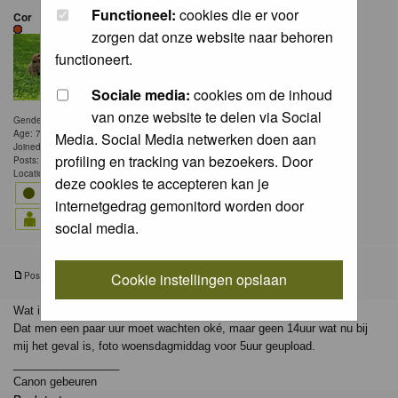
Functioneel:
cookies die er voor
Cor
zorgen dat onze website naar behoren
functioneert.
Sociale media:
cookies om de inhoud
van onze website te delen via Social
Gender: Male
Age: 76
Media. Social Media netwerken doen aan
Joined: 10 Sep 2005
profiling en tracking van bezoekers. Door
Posts: 343
Location: Maasdam
deze cookies te accepteren kan je
internetgedrag gemonitord worden door
social media.
Cookie instellingen opslaan
Posted: Thu 24 Apr 2025, 9:29
Post subject: Wachttijd/Plaatsen
Wat is de gemiddelde tijd van een foto voordat hij geplaatst wordt?
Dat men een paar uur moet wachten oké, maar geen 14uur wat nu bij
mij het geval is, foto woensdagmiddag voor 5uur geupload.
_________________
Canon gebeuren