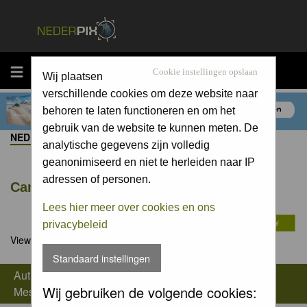
MENU
Cookie instellingen opslaan
Wij plaatsen
verschillende cookies om deze website naar
behoren te laten functioneren en om het
gebruik van de website te kunnen meten. De
NEDERPIX.NL FORUM INDEX
->
OPTISCHE APPARATUUR
analytische gegevens zijn volledig
geanonimiseerd en niet te herleiden naar IP
adressen of personen.
Canon R7
Lees hier meer over cookies en ons
privacybeleid
View previous topic
::
View next topic
Standaard instellingen
Author
Wij gebruiken de volgende cookies:
Message