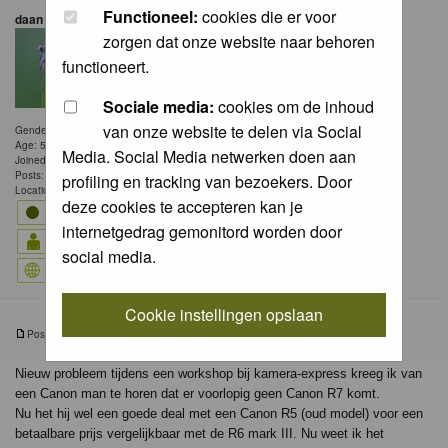
Functioneel:
cookies die er voor
daan de vos
zorgen dat onze website naar behoren
functioneert.
Sociale media:
cookies om de inhoud
van onze website te delen via Social
Gender: Male
Age: 58
Media. Social Media netwerken doen aan
Joined: 18 May 2006
Posts: 83
profiling en tracking van bezoekers. Door
Location: Breda
deze cookies te accepteren kan je
internetgedrag gemonitord worden door
social media.
Cookie instellingen opslaan
Posted: Tue 26 May 2026, 15:32
Post subject: Canon R7
Nieuw probleem tijdens een workshop bij kamera-express kreeg ik van
een Canon man te horen dat er voorlopig geen Canon R7 komt.
Nu het hij wel een goede deal met een Canon R5 (oud model) voor een
betaalbare prijs vergelijkbaar met de R6 mark III. Nu weet ik het